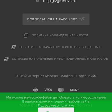
disp@vgluhova.ru
ПОДПИСАТЬСЯ НА РАССЫЛКУ
ПОЛИТИКА КОНФИДЕНЦИАЛЬНОСТИ
СОГЛАСИЕ НА ОБРАБОТКУ ПЕРСОНАЛЬНЫХ ДАННЫХ
СОГЛАСИЕ НА ПОЛУЧЕНИЕ ИНФОРМАЦИОННЫХ МАТЕРИАЛОВ
2026 © Интернет-магазин «Магазин Гортензий»
Мы используем cookie-файлы для сбора статистики, сохранения
Ваших настроек и улучшения работы сайта.
и
Разработка
продвижение сайта
Подробнее о политике
ТОВАР ВРЕМЕННО НЕДОСТУПЕН К ПОКУПКЕ