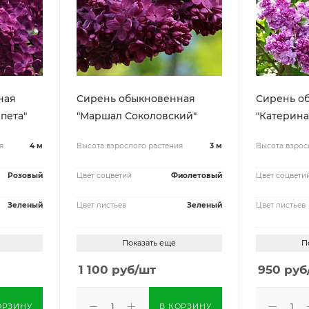
ная
Сирень обыкновенная
Сирень о
пета"
"Маршал Соколовский"
"Катерина
я
4 м
Высота взрослого растения
3 м
Высота взрос
Розовый
Цвет соцветий
Фиолетовый
Цвет соцвети
Зеленый
Цвет листьев
Зеленый
Цвет листьев
Показать еще
П
1 100
руб
/шт
950
руб
ОРЗИНУ
В КОРЗИНУ