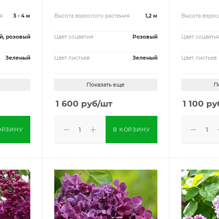
я
3 - 4 м
Высота взрослого растения
1,2 м
Высота взрос
й, розовый
Цвет соцветий
Розовый
Цвет соцвети
Зеленый
Цвет листьев
Зеленый
Цвет листьев
Показать еще
П
1 600
руб
/шт
1 100
ру
ОРЗИНУ
В КОРЗИНУ