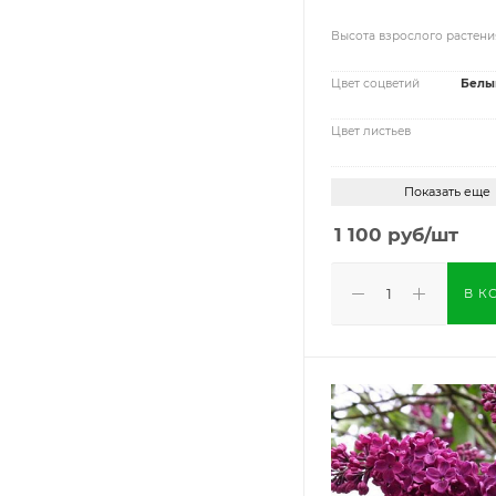
Высота взрослого растени
Цвет соцветий
Белы
Цвет листьев
Показать еще
1 100
руб
/шт
В К