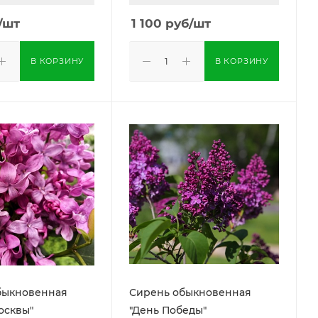
/шт
1 100
руб
/шт
В КОРЗИНУ
В КОРЗИНУ
быкновенная
Сирень обыкновенная
осквы"
"День Победы"