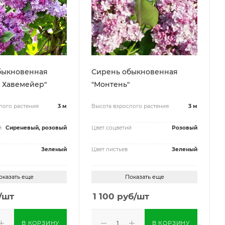
быкновенная
Сирень обыкновенная
 Хавемейер"
"Монтень"
лого растения
3 м
Высота взрослого растения
3 м
й
Сиреневый, розовый
Цвет соцветий
Розовый
Зеленый
Цвет листьев
Зеленый
оказать еще
Показать еще
/шт
1 100
руб
/шт
В КОРЗИНУ
В КОРЗИНУ