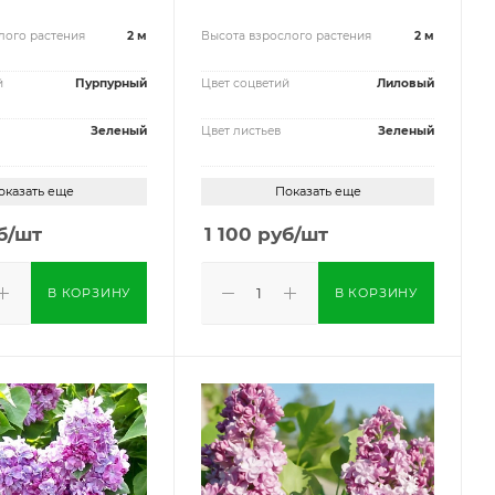
лого растения
2 м
Высота взрослого растения
2 м
й
Пурпурный
Цвет соцветий
Лиловый
Зеленый
Цвет листьев
Зеленый
оказать еще
Показать еще
б
/шт
1 100
руб
/шт
В КОРЗИНУ
В КОРЗИНУ