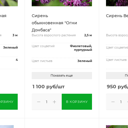
ная
Сирень
Сирень В
обыкновенная "Огни
Донбаса"
я
3 м
Высота взрослого растения
2,5 м
Высота взрос
Цвет соцветий
Фиолетовый,
Зеленый
Цвет соцвети
пурпурный
4
Цвет листьев
Цвет листьев
Зеленый
Показать еще
П
1 100
руб
/шт
950
руб
ОРЗИНУ
В КОРЗИНУ