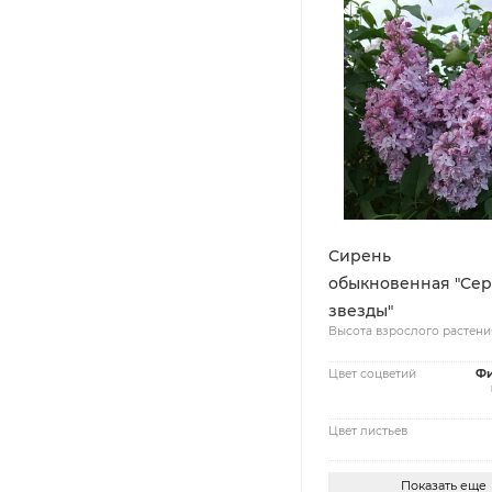
Сирень
обыкновенная "Се
звезды"
Высота взрослого растени
Цвет соцветий
Фи
Цвет листьев
Показать еще