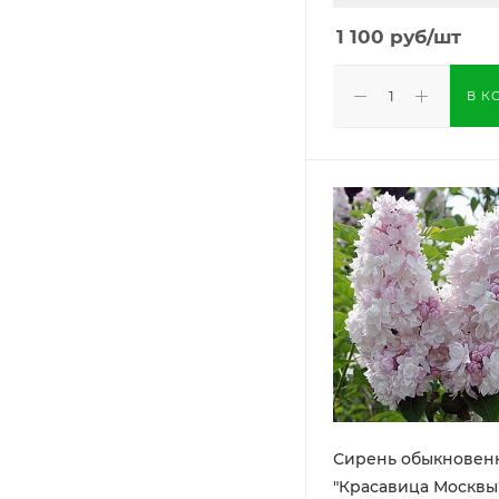
1 100
руб
/шт
В К
Сирень обыкновен
"Красавица Москвы