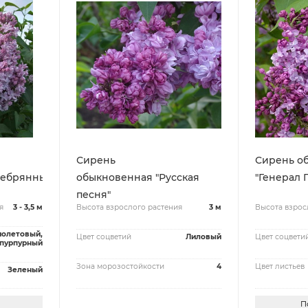
Сирень
Сирень о
ребрянные
обыкновенная "Русская
"Генерал 
песня"
я
3 - 3,5 м
Высота взрослого растения
3 м
Высота взрос
олетовый,
Цвет соцветий
Лиловый
Цвет соцвети
пурпурный
Зона морозостойкости
4
Цвет листьев
Зеленый
П