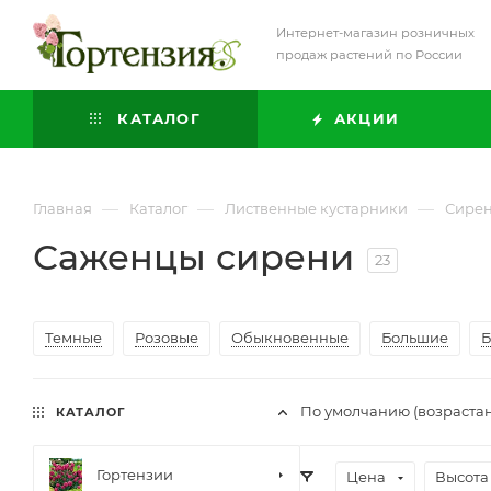
Интернет-магазин розничных
продаж растений по России
КАТАЛОГ
АКЦИИ
—
—
—
Главная
Каталог
Лиственные кустарники
Сире
Саженцы сирени
23
Темные
Розовые
Обыкновенные
Большие
Б
По умолчанию (возраста
КАТАЛОГ
Гортензии
Цена
Высота