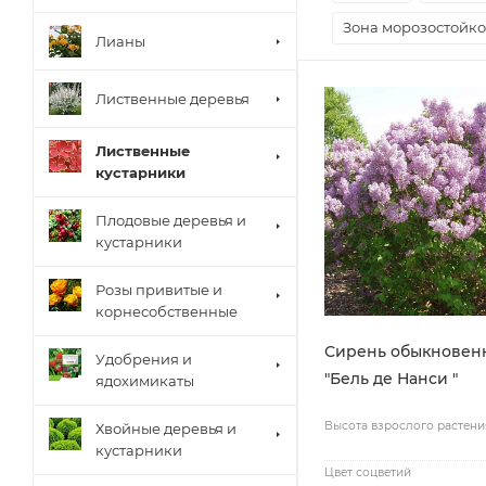
Зона морозостойко
Лианы
Лиственные деревья
Лиственные
кустарники
Плодовые деревья и
кустарники
Розы привитые и
корнесобственные
Сирень обыкновен
Удобрения и
"Бель де Нанси "
ядохимикаты
Высота взрослого растени
Хвойные деревья и
кустарники
Цвет соцветий