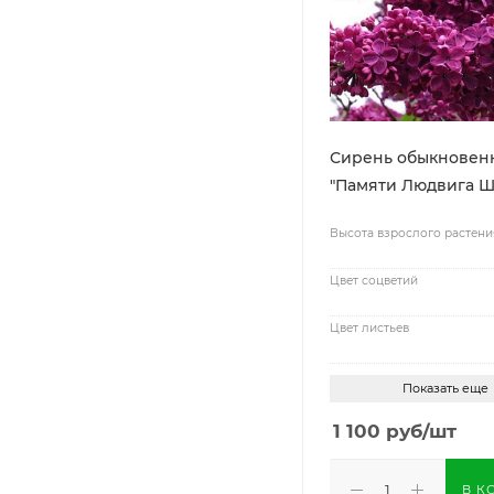
Сирень обыкновен
"Памяти Людвига Ш
Высота взрослого растени
Цвет соцветий
Цвет листьев
Показать еще
1 100
руб
/шт
В К