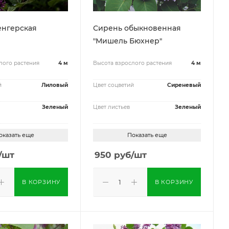
енгерская
Сирень обыкновенная
"Мишель Бюхнер"
лого растения
4 м
Высота взрослого растения
4 м
й
Лиловый
Цвет соцветий
Сиреневый
Зеленый
Цвет листьев
Зеленый
оказать еще
Показать еще
/шт
950
руб
/шт
В КОРЗИНУ
В КОРЗИНУ