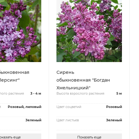
быкновенная
Сирень
Персинг"
обыкновенная "Богдан
Хмельницкий"
лого растения
3 - 4 м
Высота взрослого растения
5 м
й
Розовый, лиловый
Цвет соцветий
Розовый
Зеленый
Цвет листьев
Зеленый
оказать еще
Показать еще