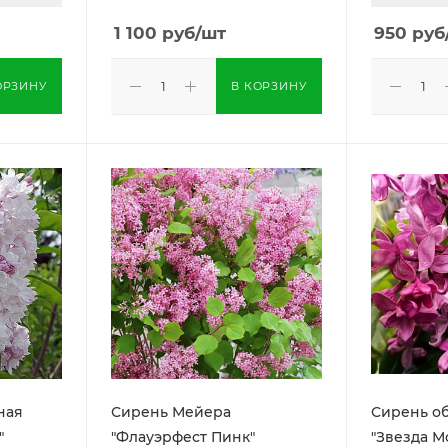
1 100
руб
/шт
950
руб
ОРЗИНУ
В КОРЗИНУ
ная
Сирень Мейера
Сирень о
"
"Флауэрфест Пинк"
"Звезда М