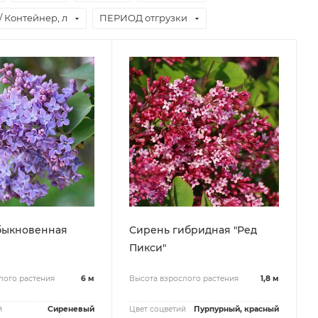
/ Контейнер, л
ПЕРИОД отгрузки
быкновенная
Сирень гибридная "Ред
Пикси"
лого растения
6 м
Высота взрослого растения
1,8 м
й
Сиреневый
Цвет соцветий
Пурпурный, красный