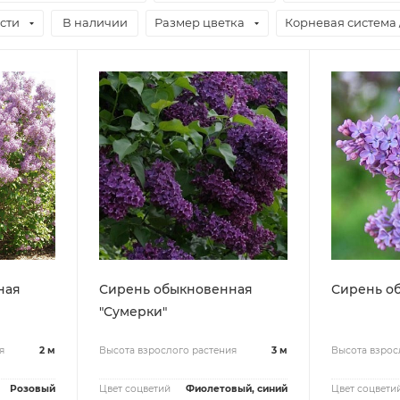
сти
В наличии
Размер цветка
Корневая система 
ная
Сирень обыкновенная
Сирень о
"Сумерки"
я
2 м
Высота взрослого растения
3 м
Высота взрос
Розовый
Цвет соцветий
Фиолетовый, синий
Цвет соцвети