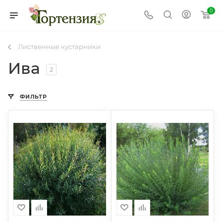
0
Лиственные кустарники
Ива
2
ФИЛЬТР