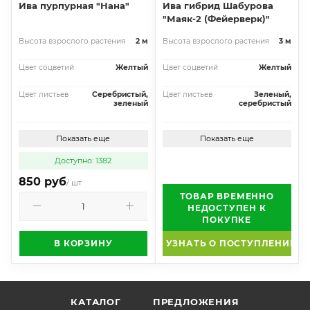
Ива пурпурная "Нана"
Ива гибрид Шабурова
"Маяк-2 (Фейерверк)"
Высота взрослого растения
2 м
Высота взрослого растения
3 м
Цвет соцветий
Желтый
Цвет соцветий
Желтый
Цвет листьев
Серебристый,
Цвет листьев
Зеленый,
зеленый
серебристый
Показать еще
Показать еще
Доступно: 1382
850 руб
/ шт
ТОВАР ВРЕМЕННО
НЕДОСТУПЕН К
ПОКУПКЕ
В КОРЗИНУ
УЗНАТЬ О ПОСТУПЛЕНИИ
КАТАЛОГ
ПРЕДЛОЖЕНИЯ