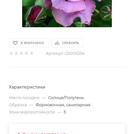
В ИЗБРАННОЕ
СРАВНИТЬ
Артикул:
С0006254
Характеристики
Место посадки
—
Солнце/Полутень
Обрезка
—
Формовочная, санитарная
Зона морозостойкости
—
5