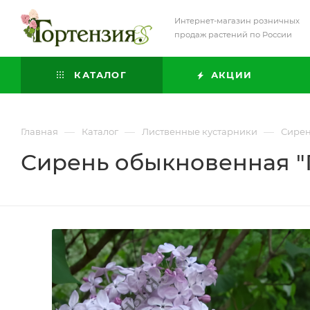
Интернет-магазин розничных
продаж растений по России
КАТАЛОГ
АКЦИИ
—
—
—
Главная
Каталог
Лиственные кустарники
Сире
Сирень обыкновенная "