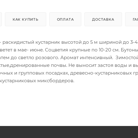
КАК КУПИТЬ
ОПЛАТА
ДОСТАВКА
ГА
- раскидистый кустарник высотой до 5 м шириной до 3-4
етет в мае- июне. Соцветия крупные по 10-20 см. Бутон
тем до светло розового. Аромат интенсивный. Зимосто
стые,дренированные почвы. Не выносит застоя воды и в
очных и групповых посадках, древесно-кустарниковых гр
 кустарниковых миксбордеров.