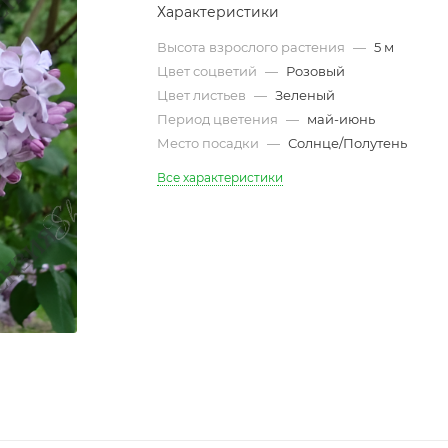
Характеристики
Высота взрослого растения
—
5 м
Цвет соцветий
—
Розовый
Цвет листьев
—
Зеленый
Период цветения
—
май-июнь
Место посадки
—
Солнце/Полутень
Все характеристики