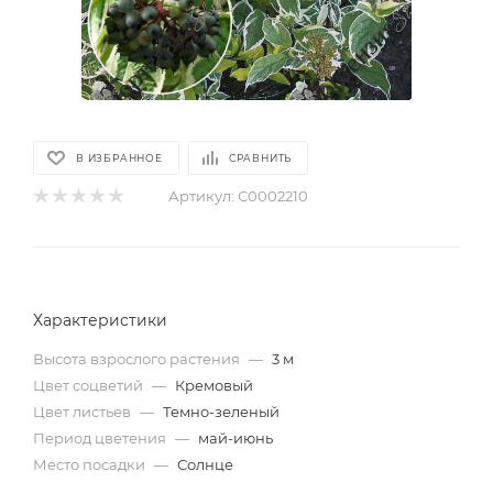
В ИЗБРАННОЕ
СРАВНИТЬ
Артикул:
С0002210
Характеристики
Высота взрослого растения
—
3 м
Цвет соцветий
—
Кремовый
Цвет листьев
—
Темно-зеленый
Период цветения
—
май-июнь
Место посадки
—
Солнце