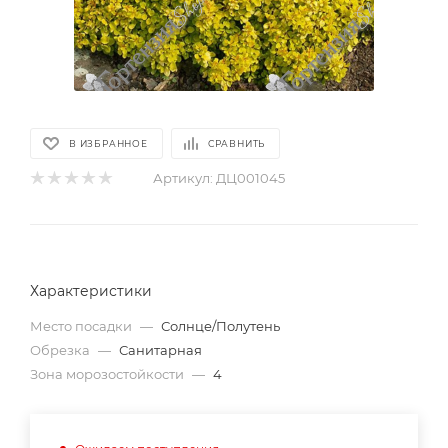
В ИЗБРАННОЕ
СРАВНИТЬ
Артикул:
ДЦ001045
Характеристики
Место посадки
—
Солнце/Полутень
Обрезка
—
Санитарная
Зона морозостойкости
—
4