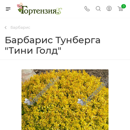
0
Барбарис
Барбарис Тунберга
"Тини Голд"