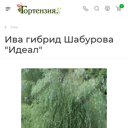
0
Ива
Ива гибрид Шабурова
"Идеал"